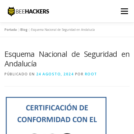
Saltar
al
Menú
contenido
Portada
»
Blog
»
Esquema Nacional de Seguridad en Andalucía
INICIO
SOLUCIONES
SOC
EQUIPO
Esquema Nacional de Seguridad en
BLOG
CONTACTO
ESPAÑOL
Andalucía
PÚBLICADO EN
24 AGOSTO, 2024
POR
ROOT