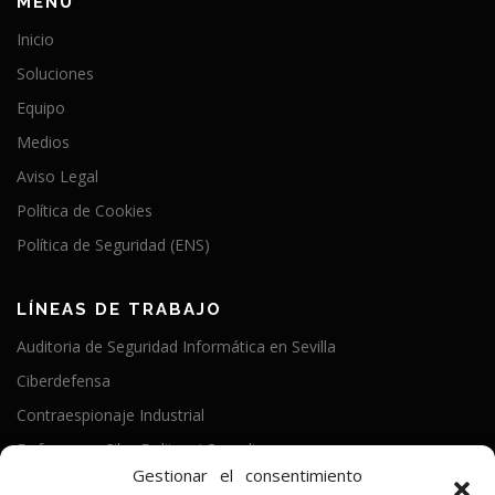
MENÚ
Inicio
Soluciones
Equipo
Medios
Aviso Legal
Política de Cookies
Política de Seguridad (ENS)
LÍNEAS DE TRABAJO
Auditoria de Seguridad Informática en Sevilla
Ciberdefensa
Contraespionaje Industrial
Defensa en CiberDelitos / Compliance
Gestionar el consentimiento
Política de Seguridad