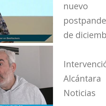
nuevo
postpand
de diciem
Interven
Alcántar
Noticias