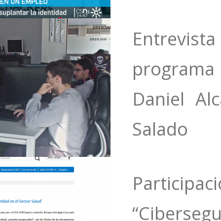
Entrev
programa
Daniel Al
Salado
Participac
“Ciberse