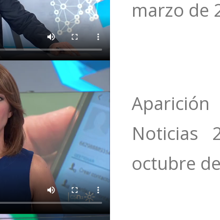
‎marzo‎ de 
Aparició
Noticias 
‎octubre‎ d