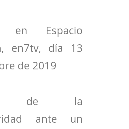
ta en Espacio
, en7tv, día 13‎
bre‎ de ‎2019
íos de la
uridad ante un