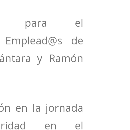
ista para el
 Emplead@s de
cántara y Ramón
ión en la jornada
guridad en el