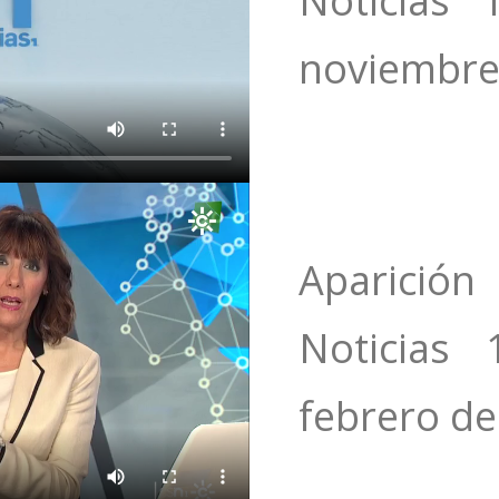
Noticias 
‎noviembre‎
Aparició
Noticias 
‎febrero‎ d