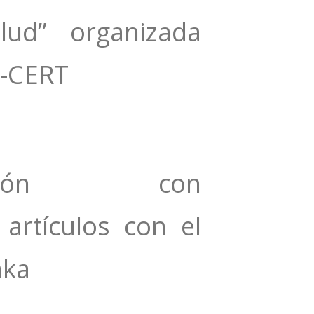
lud” organizada
N-CERT
ración con
 artículos con el
aka