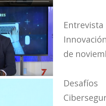
Entrevis
Innovación
de ‎noviem
Desaf
Ciberseg