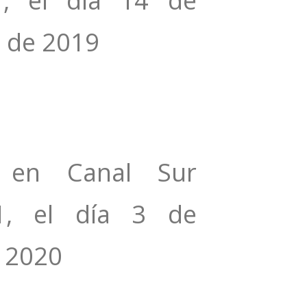
1, el día 14‎ de
 de ‎2019
n en Canal Sur
1, el día ‎3‎ de
e ‎2020