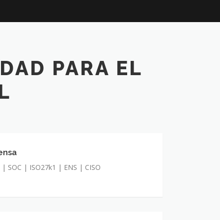
IDAD PARA EL
L
ensa
a
| SOC | ISO27k1 | ENS | CISO