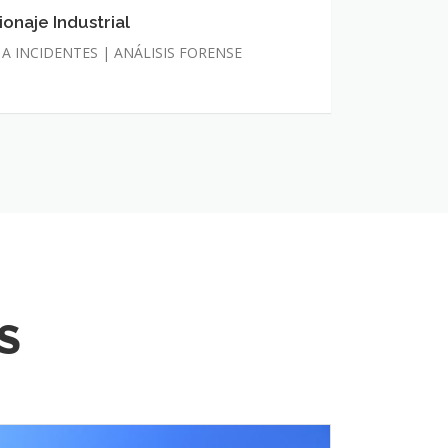
onaje Industrial
aje
A INCIDENTES | ANÁLISIS FORENSE
S