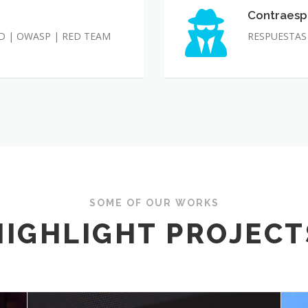
Contraespi
Contraespion
Industrial
D | OWASP | RED TEAM
RESPUESTAS 
SOME OF OUR WORKS
HIGHLIGHT PROJECT