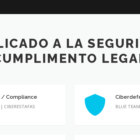
LICADO A LA SEGUR
CUMPLIMENTO LEGA
s / Compliance
Ciberdef
Ciberdefens
 | CIBERESTAFAS
BLUE TEAM 