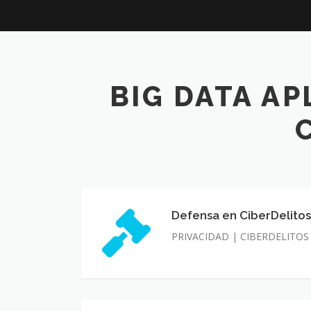
BIG DATA AP
Defensa en CiberDelito
Defensa
en
PRIVACIDAD | CIBERDELITOS
CiberDelitos
/
Compliance