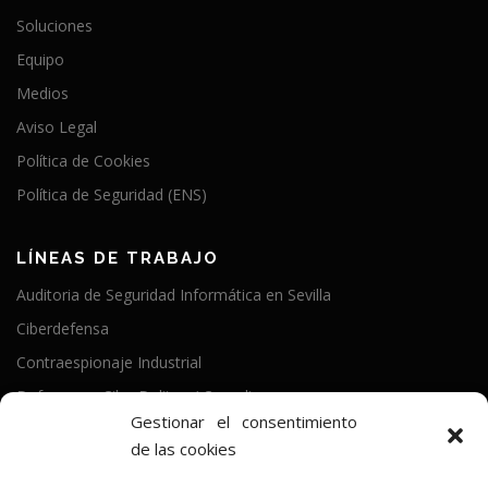
Soluciones
Equipo
Medios
Aviso Legal
Política de Cookies
Política de Seguridad (ENS)
LÍNEAS DE TRABAJO
Auditoria de Seguridad Informática en Sevilla
Ciberdefensa
Contraespionaje Industrial
Defensa en CiberDelitos / Compliance
Gestionar el consentimiento
Política de Seguridad
de las cookies
Programa Kit Digital