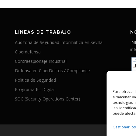
LÍNEAS DE TRABAJO
N
Auditoria de Seguridad Informática en Sevilla
IN
in
Ciberdefensa
Contraespionaje Industrial
Defensa en CiberDelitos / Compliance
Política de Seguridad
Programa Kit Digital
Para ofrecer 
almacenar y/o
SOC (Security Operations Center)
tecnologías 
las identific
puede afectar
Gestionar los