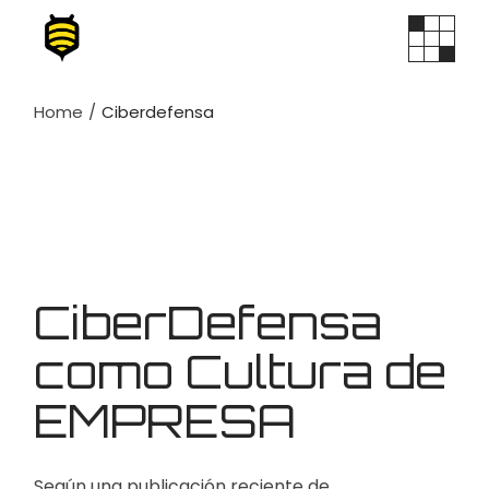
Skip
to
the
content
Home
Ciberdefensa
CiberDefensa
como Cultura de
EMPRESA
Según una publicación reciente de