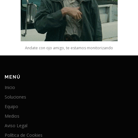
Andate con ojo amigo, te estamos monitorizando
MENÚ
Inicio
Soluciones
Equipo
Medios
Aviso Legal
Política de Cookies