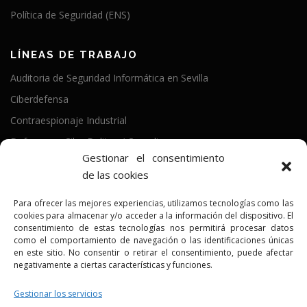
Política de Seguridad (ENS)
LÍNEAS DE TRABAJO
Auditoria de Seguridad Informática en Sevilla
Ciberdefensa
Contraespionaje Industrial
Defensa en CiberDelitos / Compliance
Gestionar el consentimiento
Política de Seguridad
de las cookies
Programa Kit Digital
Para ofrecer las mejores experiencias, utilizamos tecnologías como las
SOC (Security Operations Center)
cookies para almacenar y/o acceder a la información del dispositivo. El
consentimiento de estas tecnologías nos permitirá procesar datos
como el comportamiento de navegación o las identificaciones únicas
NO RECOPILAMOS TUS DATOS
en este sitio. No consentir o retirar el consentimiento, puede afectar
negativamente a ciertas características y funciones.
INFO:
639 31 08 00
// INCIDENTES:
660 88 63 02
info@beehackers.es
Gestionar los servicios