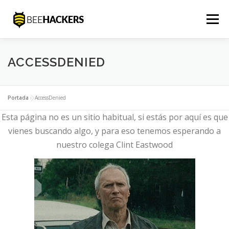
Saltar
al
Menú
contenido
INICIO
SOLUCIONES
SOC
EQUIPO
ACCESSDENIED
BLOG
CONTACTO
ESPAÑOL
Portada
»
AccessDenied
Esta página no es un sitio habitual, si estás por aquí es que
vienes buscando algo, y para eso tenemos esperando a
nuestro colega Clint Eastwood